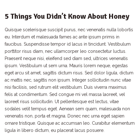
5 Things You Didn’t Know About Honey
Quisque scelerisque suscipit purus, nec venenatis nulla lobortis
eu. Interdum et malesuada fames ac ante ipsum primis in
faucibus. Suspendisse tempor id lacus in tincidunt. Vestibulum
porttitor risus diam, nec ullamcorper leo consectetur luctus.
Praesent neque nisi, eleifend sed diam sed, ultrices venenatis
ipsum. Vestibulum ut sem urna. Mauris lorem neque, egestas
eget arcu sit amet, sagittis dictum risus. Sed dolor ligula, dictum
ac mattis nec, sagittis non ipsum. Integer sollicitudin nunc vitae
nisi facilisis, sed rutrum elit vestibulum. Duis viverra maximus
felis at condimentum. Sed congue mi vel massa laoreet, vel
laoreet risus sollicitudin. Ut pellentesque est lectus, vitae
sodales velit tempus eget. Aenean sem quam, malesuada non
venenatis non, porta et magna. Donec nec urna eget sapien
ornare tristique. Quisque ac accumsan leo. Curabitur elementum
ligula in libero dictum, eu placerat lacus posuere.