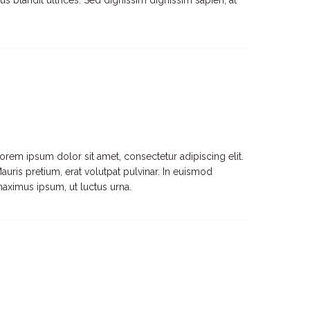
s blandit ultrices. Sed dignissim dignissim sapien, at
orem ipsum dolor sit amet, consectetur adipiscing elit.
auris pretium, erat volutpat pulvinar. In euismod
aximus ipsum, ut luctus urna.