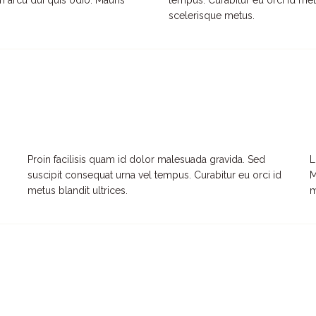
n arcu dui quis odio. Mauris
tempus. Curabitur eu orci id metu
scelerisque metus.
Proin facilisis quam id dolor malesuada gravida. Sed
L
suscipit consequat urna vel tempus. Curabitur eu orci id
M
metus blandit ultrices.
m