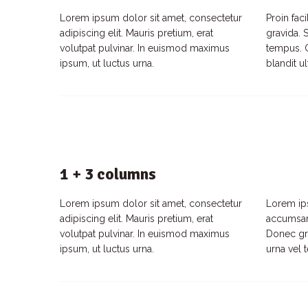
Lorem ipsum dolor sit amet, consectetur
Proin fac
adipiscing elit. Mauris pretium, erat
gravida. 
volutpat pulvinar. In euismod maximus
tempus. C
ipsum, ut luctus urna.
blandit ul
1 + 3 columns
Lorem ipsum dolor sit amet, consectetur
Lorem ips
adipiscing elit. Mauris pretium, erat
accumsan 
volutpat pulvinar. In euismod maximus
Donec gra
ipsum, ut luctus urna.
urna vel 