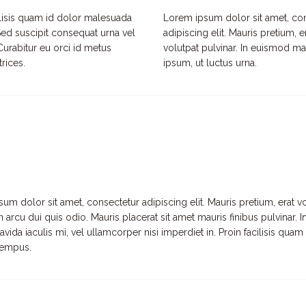
ilisis quam id dolor malesuada
Lorem ipsum dolor sit amet, co
Sed suscipit consequat urna vel
adipiscing elit. Mauris pretium, e
urabitur eu orci id metus
volutpat pulvinar. In euismod m
trices.
ipsum, ut luctus urna.
um dolor sit amet, consectetur adipiscing elit. Mauris pretium, erat vo
arcu dui quis odio. Mauris placerat sit amet mauris finibus pulvinar. 
vida iaculis mi, vel ullamcorper nisi imperdiet in. Proin facilisis qu
tempus.