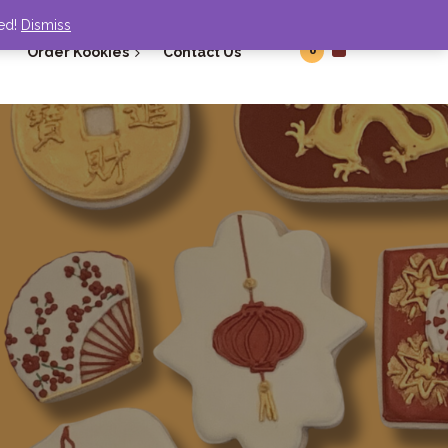
ded!
Dismiss
0
Order Kookies
Contact Us