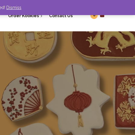
ded!
Dismiss
0
Order Kookies
Contact Us