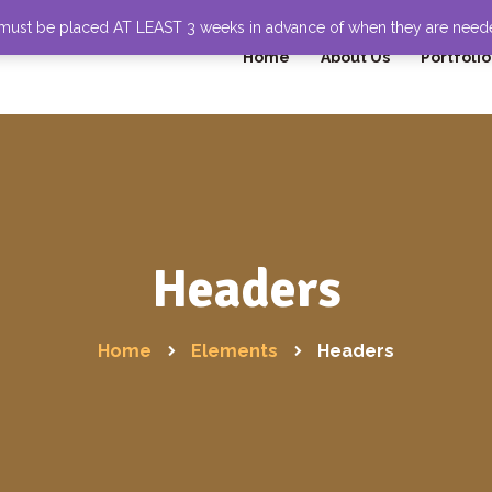
 must be placed AT LEAST 3 weeks in advance of when they are nee
Home
About Us
Portfolio
Headers
Home
Elements
Headers